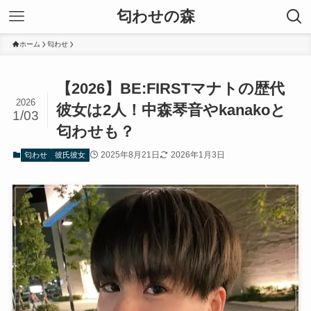
匂わせの森
ホーム
匂わせ
【2026】BE:FIRSTマナトの歴代
2026
彼女は2人！中森琴音やkanakoと
1/03
匂わせも？
2025年8月21日
2026年1月3日
匂わせ
彼氏彼女