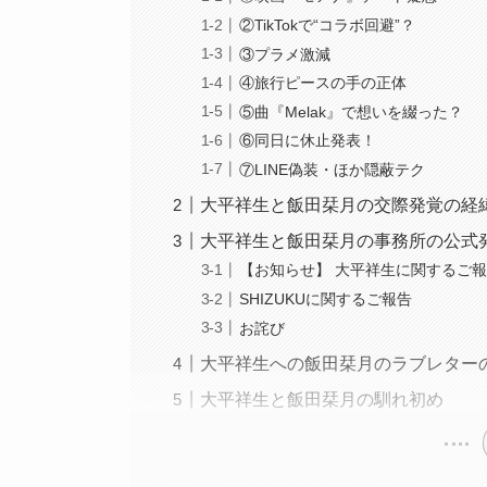
②TikTokで“コラボ回避”？
③プラメ激減
④旅行ピースの手の正体
⑤曲『Melak』で想いを綴った？
⑥同日に休止発表！
⑦LINE偽装・ほか隠蔽テク
大平祥生と飯田栞月の交際発覚の経
大平祥生と飯田栞月の事務所の公式
【お知らせ】 大平祥生に関するご
SHIZUKUに関するご報告
お詫び
大平祥生への飯田栞月のラブレター
大平祥生と飯田栞月の馴れ初め