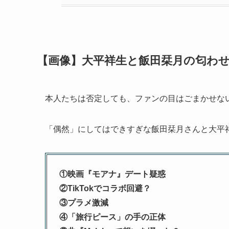
【画像】大平祥生と飯田栞月の匂わせ
本人たちは否定しても、ファンの目はごまかせな
「偶然」にしてはできすぎな飯田栞月さんと大平祥
①映画『モアナ』デート疑惑
②TikTokでコラボ回避？
③プラメ激減
④「旅行ピース」の手の正体