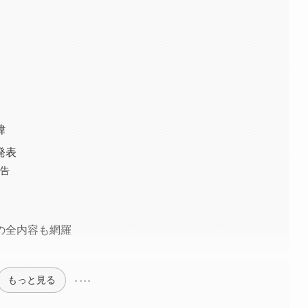
緯
発表
報告
の全内容も網羅
もっと見る