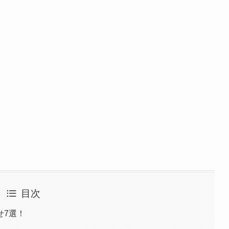
目次
せ7選！