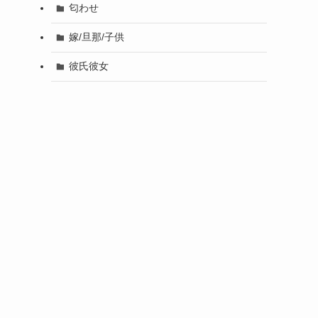
匂わせ
嫁/旦那/子供
彼氏彼女