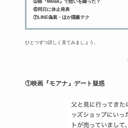
⑤曲『Melak』で想いを綴った？
⑥同日に休止発表
⑦LINE偽装・ほか隠蔽テク
ひとつずつ詳しく見てみましょう。
①映画『モアナ』デート疑惑