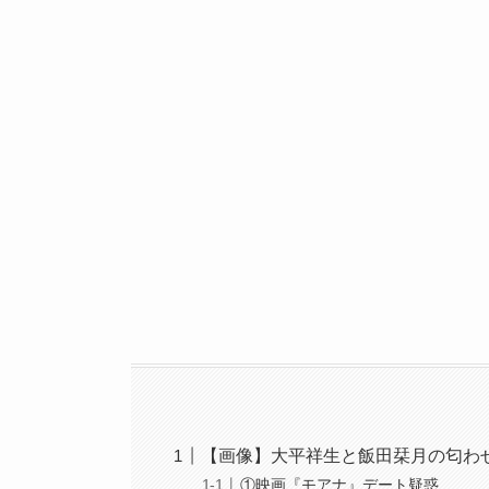
【画像】大平祥生と飯田栞月の匂わ
①映画『モアナ』デート疑惑