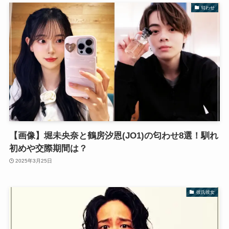
匂わせ
【画像】堀未央奈と鶴房汐恩(JO1)の匂わせ8選！馴れ
初めや交際期間は？
2025年3月25日
彼氏彼女