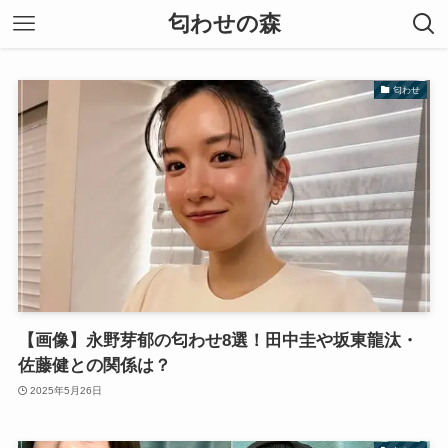
匂わせの森
匂わせ
【画像】永野芽郁の匂わせ8選！田中圭や坂東龍汰・
佐藤健との関係は？
2025年5月26日