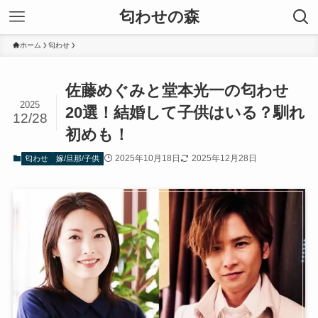
匂わせの森
ホーム
匂わせ
佐藤めぐみと堂本光一の匂わせ
2025
20選！結婚して子供はいる？馴れ
12/28
初めも！
2025年10月18日
2025年12月28日
匂わせ
嫁/旦那/子供