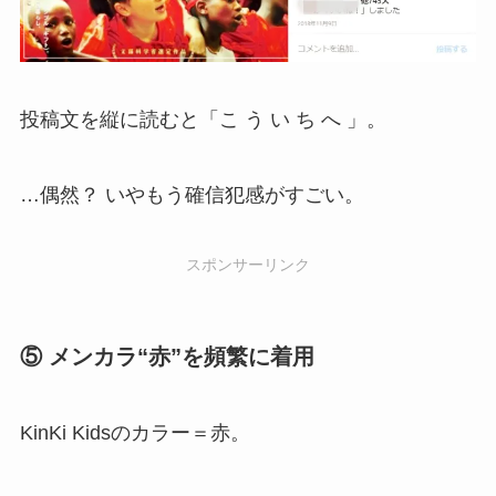
投稿文を縦に読むと「こ う い ち へ 」。
…偶然？ いやもう確信犯感がすごい。
スポンサーリンク
⑤ メンカラ“赤”を頻繁に着用
KinKi Kidsのカラー＝赤。