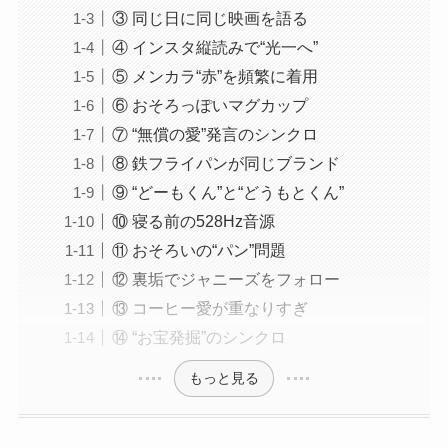
③ 同じ日に同じ映画を語る
④ インスタ縦読みで“光一へ”
⑤ メンカラ“赤”を頻繁に着用
⑥ おそろっぽいマグカップ
⑦ “無償の愛”発言のシンクロ
⑧ 鉄フライパンが同じブランド
⑨ “どーもくん”と“どうもとくん”
⑩ 寝る前の528Hz音源
⑪ おそろいの“パン”問題
⑫ 裏垢でジャニーズをフォロー
⑬ コーヒー愛が重なりすぎ
⑭ “お宝発掘”のシンクロ
もっと見る