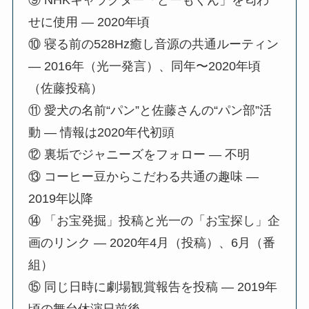
せに使用 — 2020年頃
⑩ 寝る前の528Hz癒し音源の共通ルーティン
— 2016年（光一発言）、同年〜2020年頃
（佐藤投稿）
⑪ 愛犬の名前“パン”と佐藤さんの“パン部”活
動 — 情報は2020年代初頭
⑫ 裏垢でジャニーズをフォロー — 不明
⑬ コーヒー豆からこだわる共通の趣味 —
2019年以降
⑭ 「お宝発掘」投稿と光一の「お宝探し」企
画のリンク — 2020年4月（投稿）、6月（番
組）
⑮ 同じ日時に劇場観賞報告を投稿 — 2019年
頃の舞台休演日前後