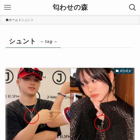
匂わせの森
ホーム
シュント
シュント
– tag –
彼氏彼女