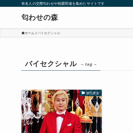
有名人の交際匂わせや熱愛関連を集めたサイトです
匂わせの森
ホーム
バイセクシャル
バイセクシャル
– tag –
彼氏彼女