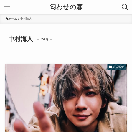
匂わせの森
ホーム
中村海人
中村海人
– tag –
彼氏彼女