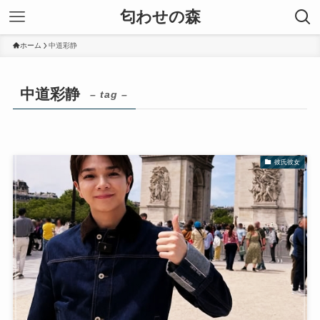
匂わせの森
ホーム
中道彩静
中道彩静
– tag –
彼氏彼女