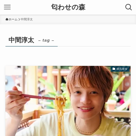
匂わせの森
ホーム
中間淳太
中間淳太
– tag –
彼氏彼女