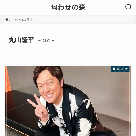
匂わせの森
ホーム
丸山隆平
丸山隆平
– tag –
彼氏彼女