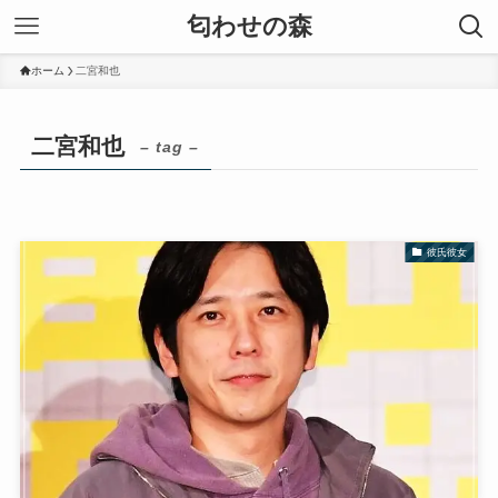
匂わせの森
ホーム
二宮和也
二宮和也
– tag –
彼氏彼女