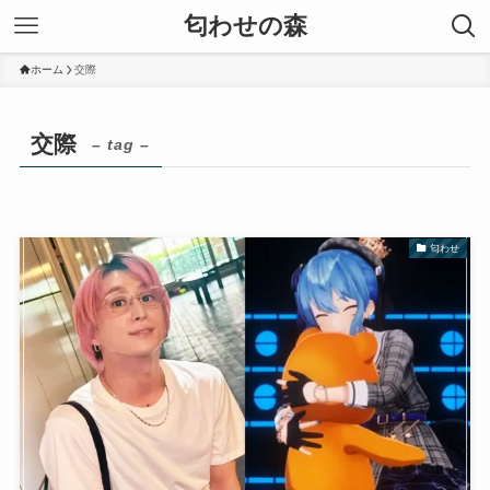
匂わせの森
ホーム
交際
交際
– tag –
匂わせ