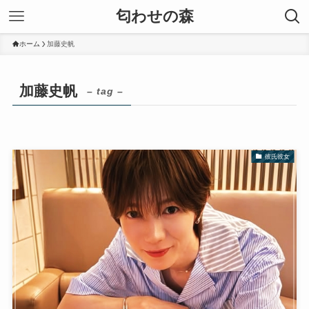
匂わせの森
ホーム
加藤史帆
加藤史帆
– tag –
彼氏彼女