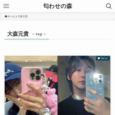
匂わせの森
ホーム
大森元貴
大森元貴
– tag –
匂わせ