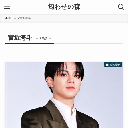
匂わせの森
ホーム
宮近海斗
宮近海斗
– tag –
彼氏彼女