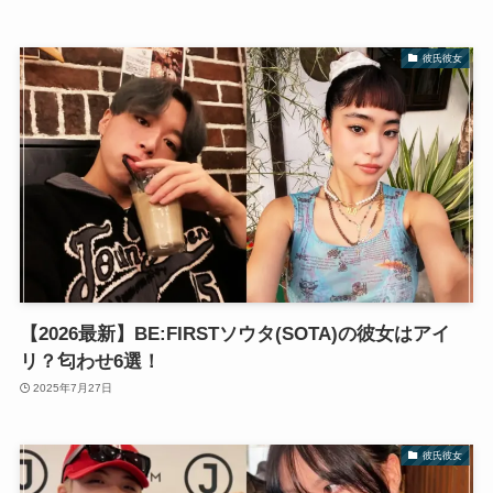
彼氏彼女
【2026最新】BE:FIRSTソウタ(SOTA)の彼女はアイ
リ？匂わせ6選！
2025年7月27日
彼氏彼女