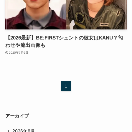
【2026最新】BE:FIRSTシュントの彼女はKANU？匂
わせや流出画像も
2025年7月6日
1
アーカイブ
2026年8月