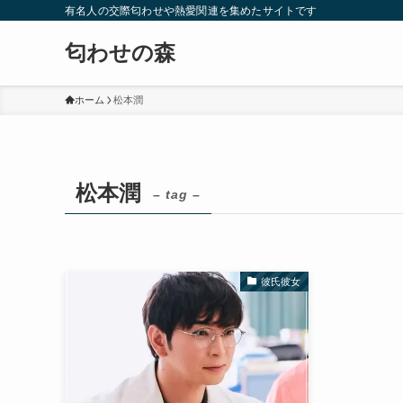
有名人の交際匂わせや熱愛関連を集めたサイトです
匂わせの森
ホーム
松本潤
松本潤
– tag –
彼氏彼女