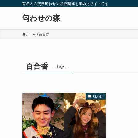
有名人の交際匂わせや熱愛関連を集めたサイトです
匂わせの森
ホーム
百合香
百合香
– tag –
匂わせ