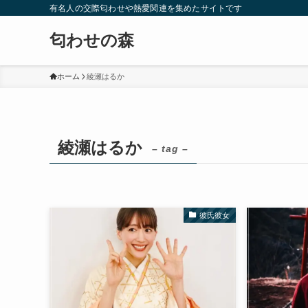
有名人の交際匂わせや熱愛関連を集めたサイトです
匂わせの森
ホーム
綾瀬はるか
綾瀬はるか
– tag –
彼氏彼女