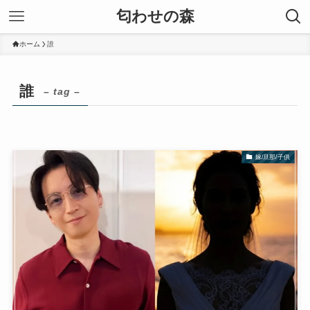
匂わせの森
ホーム
誰
誰
– tag –
嫁/旦那/子供