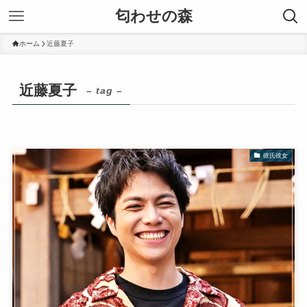
匂わせの森
ホーム
近藤夏子
近藤夏子
– tag –
彼氏彼女