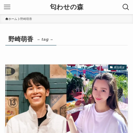
匂わせの森
ホーム
野崎萌香
野崎萌香
– tag –
彼氏彼女