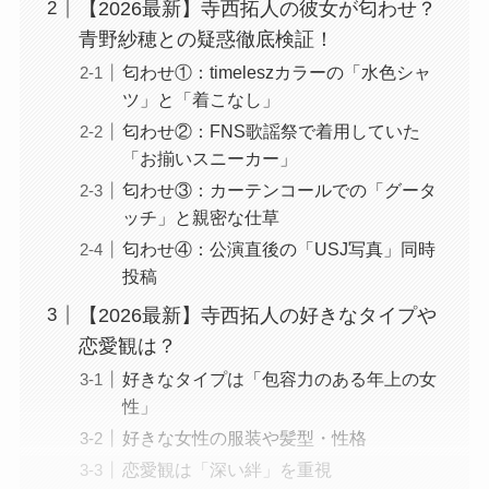
【2026最新】寺西拓人の彼女が匂わせ？
青野紗穂との疑惑徹底検証！
匂わせ①：timeleszカラーの「水色シャ
ツ」と「着こなし」
匂わせ②：FNS歌謡祭で着用していた
「お揃いスニーカー」
匂わせ③：カーテンコールでの「グータ
ッチ」と親密な仕草
匂わせ④：公演直後の「USJ写真」同時
投稿
【2026最新】寺西拓人の好きなタイプや
恋愛観は？
好きなタイプは「包容力のある年上の女
性」
好きな女性の服装や髪型・性格
恋愛観は「深い絆」を重視